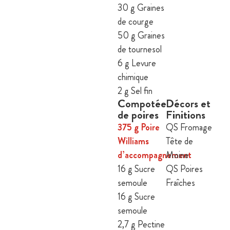
30 g Graines
de courge
50 g Graines
de tournesol
6 g Levure
chimique
2 g Sel fin
Compotée
Décors et
de poires
Finitions
375 g Poire
QS Fromage
Williams
Tête de
d’accompagnement
Moine
16 g Sucre
QS Poires
semoule
Fraîches
16 g Sucre
semoule
2,7 g Pectine