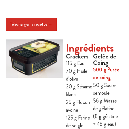
Télécharger la recette →
Ingrédients
Crackers
Gelée de
Coing
115 g Eau
500 g Purée
70 g Huile
de coing
d’olive
50 g Sucre
30 g Sésame
semoule
blanc
56 g Masse
25 g Flocon
de gélatine
avoine
(8 g gélatine
125 g Farine
+ 48 g eau)
de seigle